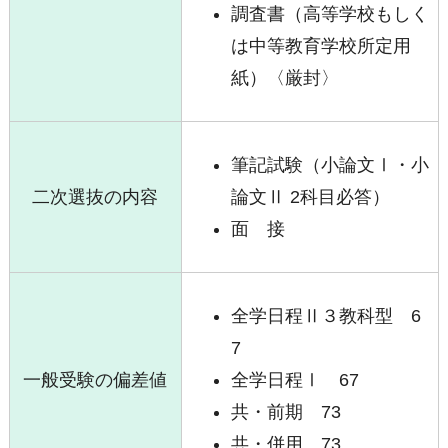
調査書（高等学校もしく
は中等教育学校所定用
紙）〈厳封〉
筆記試験（小論文Ⅰ・小
二次選抜の内容
論文Ⅱ 2科目必答）
面 接
全学日程Ⅱ３教科型 6
7
一般受験の偏差値
全学日程Ⅰ 67
共・前期 73
共・併用 73