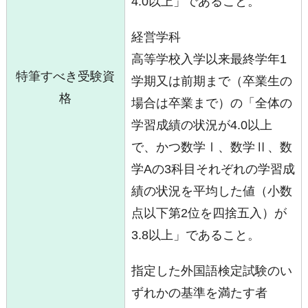
4.0以上」であること。
経営学科
高等学校入学以来最終学年1
特筆すべき受験資
学期又は前期まで（卒業生の
格
場合は卒業まで）の「全体の
学習成績の状況が4.0以上
で、かつ数学Ⅰ、数学Ⅱ、数
学Aの3科目それぞれの学習成
績の状況を平均した値（小数
点以下第2位を四捨五入）が
3.8以上」であること。
指定した外国語検定試験のい
ずれかの基準を満たす者