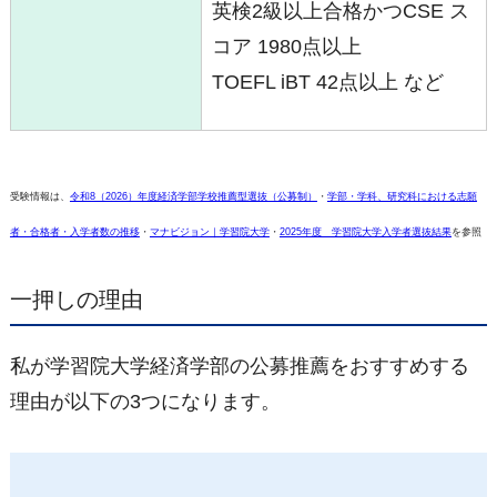
英検2級以上合格かつCSE ス
コア 1980点以上
TOEFL iBT 42点以上 など
受験情報は、
令和8（2026）年度経済学部学校推薦型選抜（公募制）
・
学部・学科、研究科における志願
者・合格者・入学者数の推移
・
マナビジョン｜学習院大学
・
2025年度 学習院⼤学⼊学者選抜結果
を参照
一押しの理由
私が学習院大学経済学部の公募推薦をおすすめする
理由が以下の3つになります。