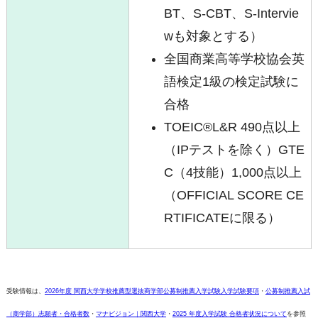
BT、S-CBT、S-Intervie
wも対象とする）
全国商業高等学校協会英
語検定1級の検定試験に
合格
TOEIC®L&R 490点以上
（IPテストを除く）GTE
C（4技能）1,000点以上
（OFFICIAL SCORE CE
RTIFICATEに限る）
受験情報は、
2026年度 関西大学学校推薦型選抜商学部公募制推薦入学試験入学試験要項
・
公募制推薦入試
（商学部）志願者・合格者数
・
マナビジョン｜関西大学
・
2025 年度入学試験 合格者状況について
を参照