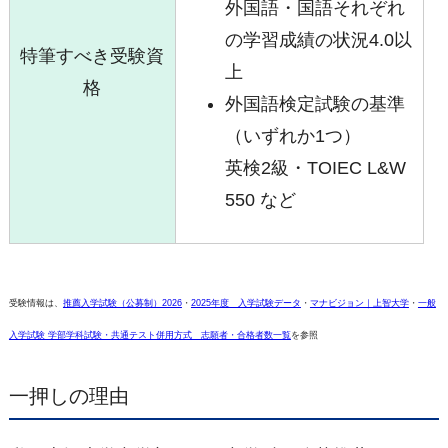
外国語・国語それぞれ
の学習成績の状況4.0以
特筆すべき受験資
上
格
外国語検定試験の基準
（いずれか1つ）
英検2級・TOIEC L&W
550 など
受験情報は、
推薦入学試験（公募制）2026
・
2025年度 入学試験データ
・
マナビジョン｜上智大学
・
一般
入学試験 学部学科試験・共通テスト併用方式 志願者・合格者数一覧
を参照
一押しの理由