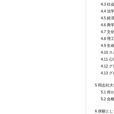
4.3
社会
4.4
法
4.5
経済
4.6
商
4.7
文化
4.8
理工
4.9
生命
4.10
ス
4.11
心
4.12
グ
4.13
グ
5
同志社大
5.1
何が
5.2
合格
6
併願とし