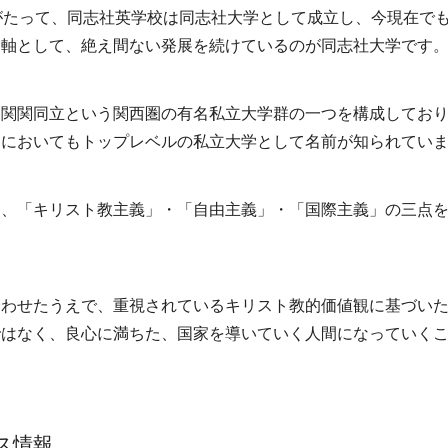
がたって、同志社英学校は同志社大学として成立し、今現在で
を軸として、絶え間ない発展を続けているのが同志社大学です
、関関同立という関西圏の有名私立大学群の一つを構成してお
内においてもトップレベルの私立大学として名前が知られてい
て、「キリスト教主義」・「自由主義」・「国際主義」の三点
合わせたうえで、重視されているキリスト教的価値観に基づい
ではなく、良心に満ちた、国家を導いていく人間になっていく
ス情報