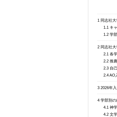
1
同志社大
1.1
キャ
1.2
学部
2
同志社大
2.1
各学
2.2
推薦
2.3
自己
2.4
AO
3
2026
4
学部別の
4.1
神
4.2
文