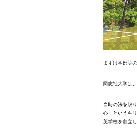
まずは学部等
同志社大学は、
当時の法を破
心」というキ
英学校を創立