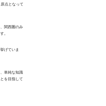
も原点となって
。
り、関西圏のみ
ます。
を挙げていま
た、単純な知識
ことを目指して