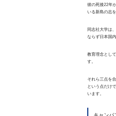
彼の死後22年
いる新島の志
同志社大学は
ならず日本国
教育理念とし
す。
それら三点を
という点だけ
います。
キャンパ