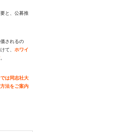
概要と、公募推
評価されるの
向けて、
ホワイ
す
。
らでは同志社大
策方法をご案内