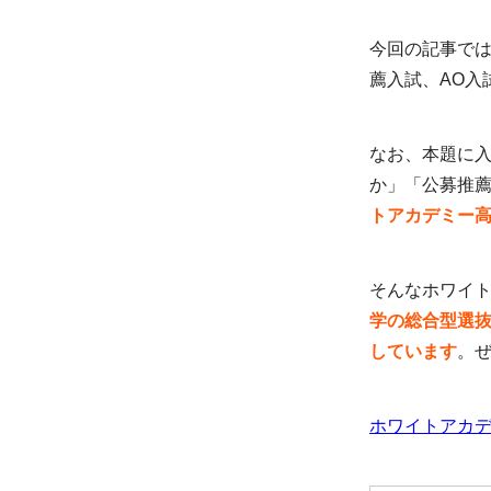
今回の記事で
薦入試、AO入
なお、本題に
か」「公募推
トアカデミー
そんなホワイ
学の総合型選
しています
。
ホワイトアカ