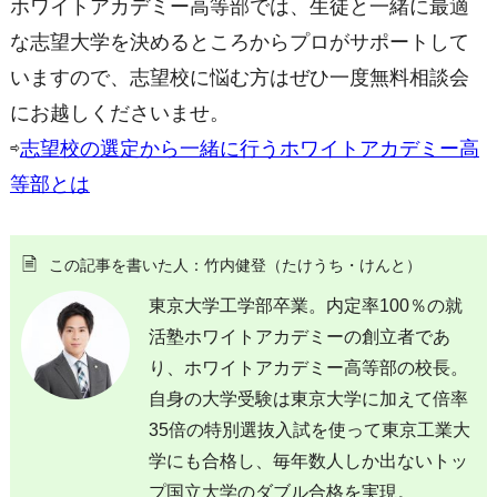
ホワイトアカデミー高等部では、生徒と一緒に最適
な志望大学を決めるところからプロがサポートして
いますので、志望校に悩む方はぜひ一度無料相談会
にお越しくださいませ。
⇨
志望校の選定から一緒に行うホワイトアカデミー高
等部とは
この記事を書いた人：竹内健登（たけうち・けんと）
東京大学工学部卒業。内定率100％の就
活塾ホワイトアカデミーの創立者であ
り、ホワイトアカデミー高等部の校長。
自身の大学受験は東京大学に加えて倍率
35倍の特別選抜入試を使って東京工業大
学にも合格し、毎年数人しか出ないトッ
プ国立大学のダブル合格を実現。