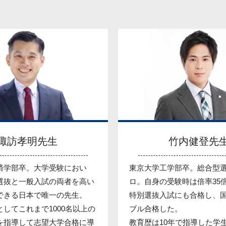
諏訪孝明先生
竹内健登先
済学部卒。大学受験におい
東京大学工学部卒。総合型
選抜と一般入試の両者を高い
ロ。自身の受験時は倍率35
できる日本で唯一の先生。
特別選抜入試にも合格し、
してこれまで1000名以上の
ブル合格した。
を指導して志望大学合格に導
教育歴は10年で指導した学