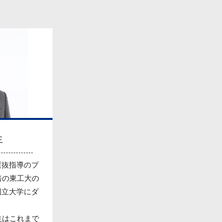
生
選抜指導のプ
倍の東工大の
国立大学にダ
生はこれまで