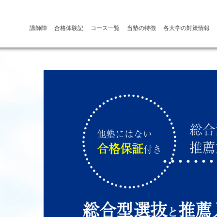
講師陣
合格体験記
コース一覧
当塾の特徴
各大学の対策情報
総合
他塾にはない
推薦
合格保証
付き
総合型選抜
推薦
と