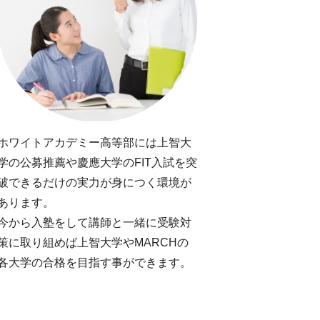
ホワイトアカデミー高等部には上智大
学の公募推薦や慶應大学のFIT入試を突
破できるだけの実力が身につく環境が
あります。
今から入塾をして講師と一緒に受験対
策に取り組めば上智大学やMARCHの
各大学の合格を目指す事ができます。