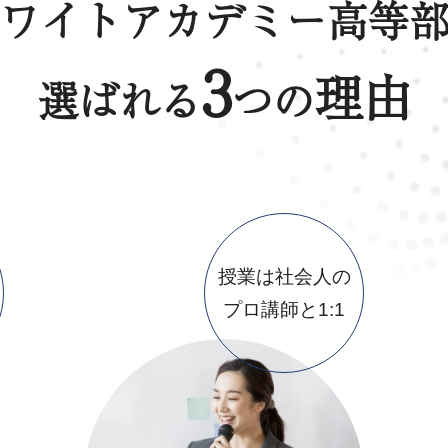
ワイトアカデミー高等
3
理由
選ばれる
つの
授業は社会人の
プロ講師と1:1