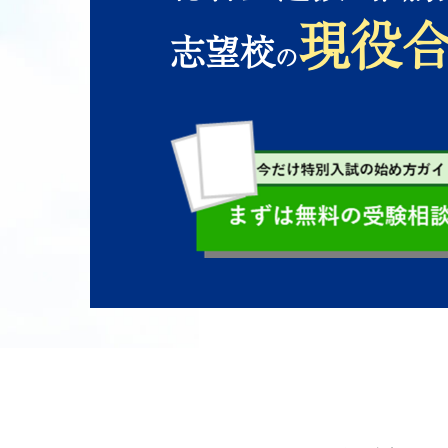
現役
志望校
の