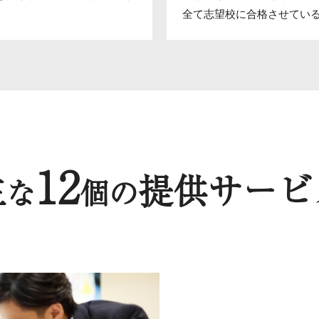
全て志望校に合格させてい
12
主
提供サービ
な
個の