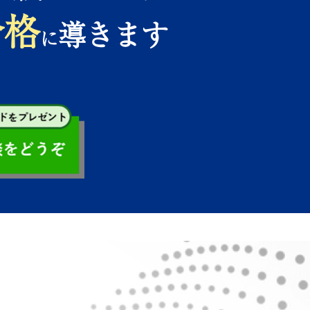
合格
導きます
に