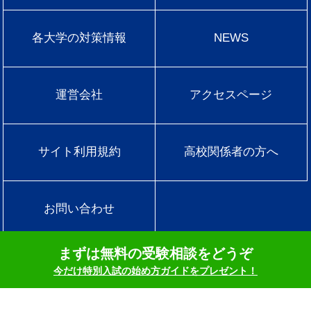
各大学の対策情報
NEWS
運営会社
アクセスページ
サイト利用規約
高校関係者の方へ
お問い合わせ
まずは無料の受験相談をどうぞ
運営会社 ： Avalon Consulting株式会社
今だけ特別入試の始め方ガイドをプレゼント！
所在地：東京都新宿区西新宿3-7-1新宿パークタワーセンターN30階9
2番
＊このサイトはreCAPTCHAによって保護されており、Googleの
プライバシーポリシー
と
利用規約
が適用されます。